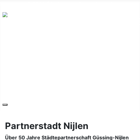
Hauptplatz 7, 7540 Güssing
post@guessing.bgld.gv.at
Die Stadt
Wirtschaft und Vereine
Freizeit und Tourismus
Bildung und Gesundheit
Erneuerbare Energie
Service
Kontakt
Partnerstadt Nijlen
Über 50 Jahre Städtepartnerschaft Güssing-Nijlen