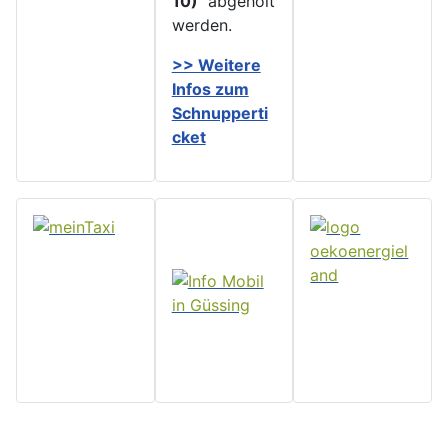
10)
abgeholt
werden.
>> Weitere
Infos zu
m
Schnupperti
cket