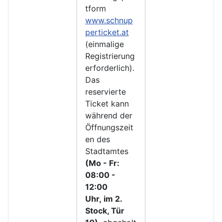
tform
www.schnup
perticket.at
(einmalige
Registrierung
erforderlich).
Das
reservierte
Ticket kann
während der
Öffnungszeit
en des
Stadtamtes
(Mo - Fr:
08:00 -
12:00
Uhr, im 2.
Stock, Tür