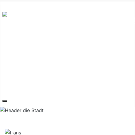
Hauptplatz 7, 7540 Güssing
post@guessing.bgld.gv.at
Die Stadt
Wirtschaft und Vereine
Freizeit und Tourismus
Bildung und Gesundheit
Erneuerbare Energie
Service
Kontakt