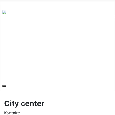
Hauptplatz 7, 7540 Güssing
post@guessing.bgld.gv.at
Die Stadt
Wirtschaft und Vereine
Freizeit und Tourismus
Bildung und Gesundheit
Erneuerbare Energie
Service
Kontakt
City center
Kontakt: