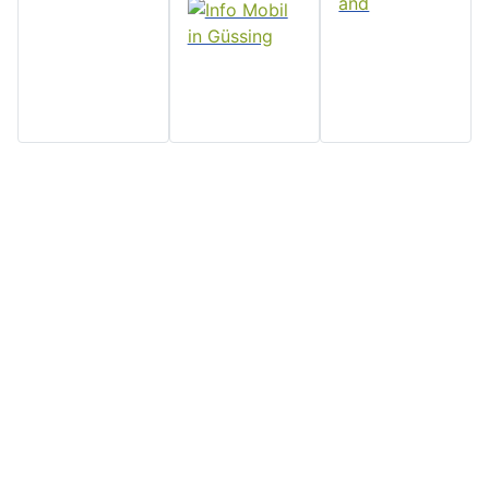
Home
Stadtgemeinde
Serviceseiten
Politik und
Güssing
Downloads
Verwaltung
Rathaus, Hauptplatz 7, 7540
Impressum
Aktuelles
Güssing, Tel: 03322/42311
Datenschutz
Email:
Veranstaltungen
Kontakt
post@guessing.bgld.gv.at
Stadtzeitung