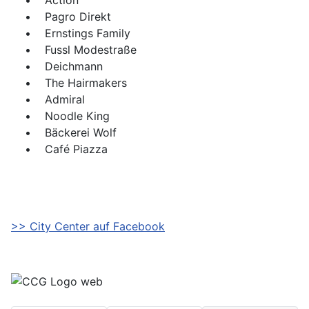
• Action
• Pagro Direkt
• Ernstings Family
• Fussl Modestraße
• Deichmann
• The Hairmakers
• Admiral
• Noodle King
• Bäckerei Wolf
• Café Piazza
>> City Center auf Facebook