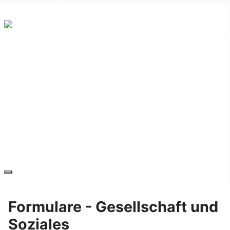
Hauptplatz 7, 7540 Güssing
post@guessing.bgld.gv.at
Die Stadt
Wirtschaft und Vereine
Freizeit und Tourismus
Bildung und Gesundheit
Erneuerbare Energie
Service
Kontakt
Formulare - Gesellschaft und
Soziales