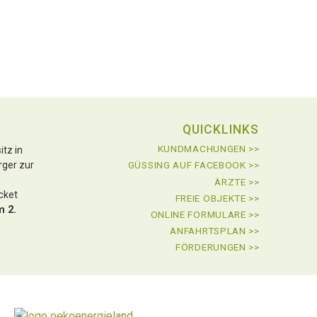
QUICKLINKS
KUNDMACHUNGEN >>
tz in
rger zur
GÜSSING AUF FACEBOOK >>
ÄRZTE >>
icket
FREIE OBJEKTE >>
m 2.
ONLINE FORMULARE >>
ANFAHRTSPLAN >>
FÖRDERUNGEN >>