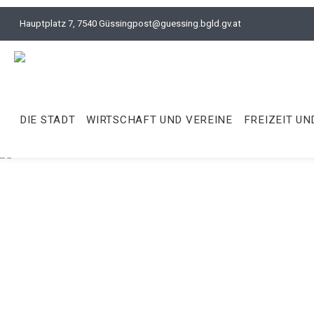
Hauptplatz 7, 7540 Güssing
post@guessing.bgld.gv.at
DIE STADT
WIRTSCHAFT UND VEREINE
FREIZEIT UN