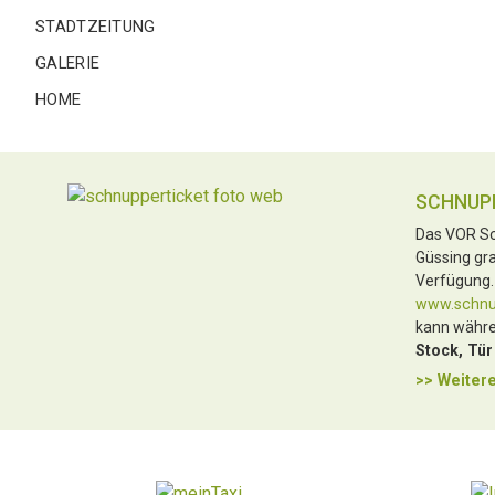
STADTZEITUNG
GALERIE
HOME
SCHNUP
Das VOR Sc
Güssing gra
Verfügung.
www.schnup
kann währe
Stock, Tür
>> Weitere