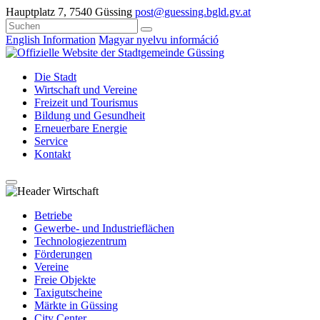
Hauptplatz 7, 7540 Güssing
post@guessing.bgld.gv.at
English Information
Magyar nyelvu információ
Die Stadt
Wirtschaft und Vereine
Freizeit und Tourismus
Bildung und Gesundheit
Erneuerbare Energie
Service
Kontakt
Betriebe
Gewerbe- und Industrieflächen
Technologiezentrum
Förderungen
Vereine
Freie Objekte
Taxigutscheine
Märkte in Güssing
City Center