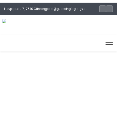
Hauptplatz 7, 7540 Güssing
post@guessing.bgld.gv.at