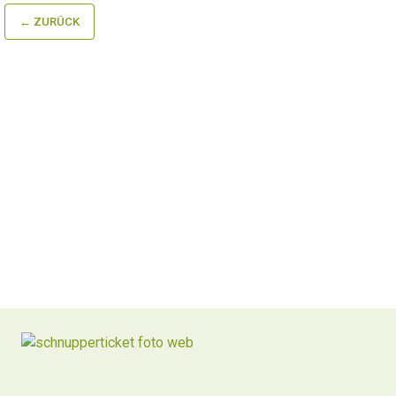
← ZURÜCK