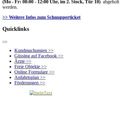
(Mo - Fr: 08:00 - 12:00 Uhr, im 2. Stock, Tür 10)
abgeholt
werden.
>> Weitere Infos zu
m Schnupperticket
Quicklinks
Kundmachungen >>
Güssing auf Facebook >>
Ärzte >>
Freie Objekte >>
Online Formulare >>
Anfahrtsplan >>
Förderungen >>