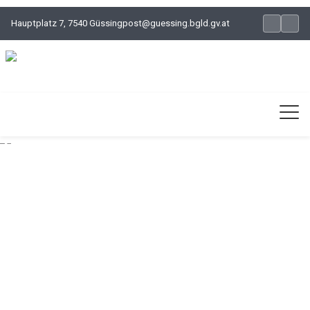
Hauptplatz 7, 7540 Güssing
post@guessing.bgld.gv.at